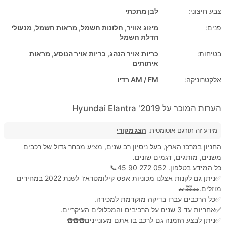
צבע חיצוני:
לבן מתכתי
פנים:
מיזוג אוויר, חלונות חשמל, מראות חשמל, מנעולי
הדלת חשמל
בטיחות:
כריות אויר הנהג, כריות אויר הנוסע, מראות
איתותים
אלקטרוניקה:
AM / FM רדיו
הערות המוכר על 2019' Hyundai Elantra
מידע זה תורגם אוטומטית.
הצג מקורי
החניון במרכז הארץ, בעל ניסיון רב שנים, מציע מבחר גדול של רכבים
משנים, מותגים, דגמים שונים.
כל המידע בטלפון. 052 272 90 45📞
✅ניתן גם לקנות אצלנו מכוניות אפס קילומטראז' לשנת 2022 במחירים
מוזלים.🚗🚕🚙
✅כל הרכבים עברו בדיקה מוקדמת למכירה.
✅אחריות עד 3 שנים על הרכיבים והמכלולים העיקריים.
✅ניתן לבצע הזמנה גם לרכב בו אתם מעוניינים☎️☎️☎️