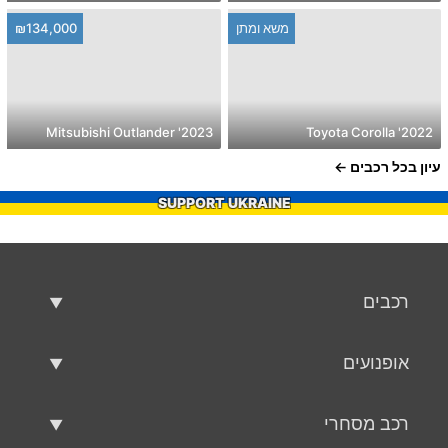
משא ומתן
₪134,000
2023' Mitsubishi Outlander
2022' Toyota Corolla
עיון בכל רכבים
SUPPORT UKRAINE
רכבים
רכבים משומשים
אופנועים
רכב למכירה
אופנועים משומשים
רכב מסחרי