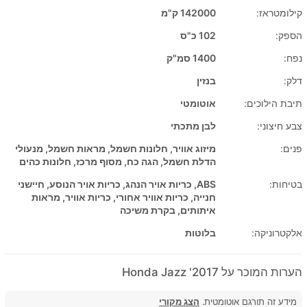
קילומטראז:
142000 ק"מ
הספק:
102 כ"ס
נפח:
1400 סמ"ק
דלק:
בנזין
תיבת הילוכים:
אוטומטי
צבע חיצוני:
לבן מתכתי
פנים:
מיזוג אוויר, חלונות חשמל, מראות חשמל, מנעולי
הדלת חשמל, הגה כח, מסוף מרכז, חלונות כהים
בטיחות:
ABS, כריות אויר הנהג, כריות אויר הנוסע, חיישני
חנייה, כריות אוויר אחורי, כריות אוויר, מראות
איתותים, בקרת משיכה
אלקטרוניקה:
בלוטות
הערות המוכר על 2017' Honda Jazz
מידע זה תורגם אוטומטית.
הצג מקורי