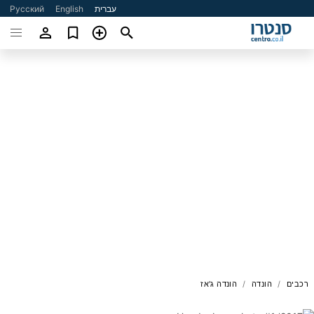
עברית
English
Русский
רכבים
הונדה
הונדה ג'אז