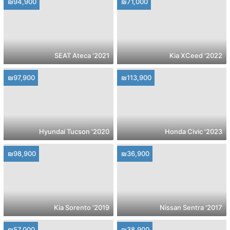
₪94,900
₪71,000
2021' SEAT Ateca
2022' Kia XCeed
₪97,900
₪113,900
2020' Hyundai Tucson
2023' Honda Civic
₪98,900
₪36,900
2019' Kia Sorento
2017' Nissan Sentra
₪57,000
₪38,900