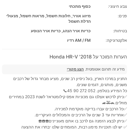
צבע חיצוני:
כסוף מתכתי
פנים:
מיזוג אוויר, חלונות חשמל, מראות חשמל, מנעולי
הדלת חשמל
בטיחות:
כריות אויר הנהג, כריות אויר הנוסע
אלקטרוניקה:
AM / FM רדיו
הערות המוכר על 2018' Honda HR-V
מידע זה תורגם אוטומטית.
הצג מקורי
החניון במרכז הארץ, בעל ניסיון רב שנים, מציע מבחר גדול של רכבים
משנים, מותגים, דגמים שונים.
כל המידע בטלפון. 052 272 90 45📞
✅ניתן לרכוש אצלנו גם מכוניות אפס קילומטראז' לשנת 2023 במחירים
מוזלים.🚗🚕🚙
✅כל הרכבים עברו בדיקה מוקדמת למכירה.
✅אחריות עד 3 שנים על הרכיבים והמכלולים העיקריים.
✅ניתן לבצע הזמנה גם לרכב בו אתם מעוניינים☎️☎️☎️
✅ יש לנו תוכניות מימון רבות, המומחים שלנו יבחרו את ההצעה