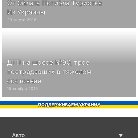
От Эйлата Погибла Туристка
Из Украины
29 марта 2016
ДТП на шоссе №90, трое
пострадавших в тяжелом
состоянии
15 ноября 2015
ПОДДЕРЖИВАЕМ УКРАИНУ
Авто