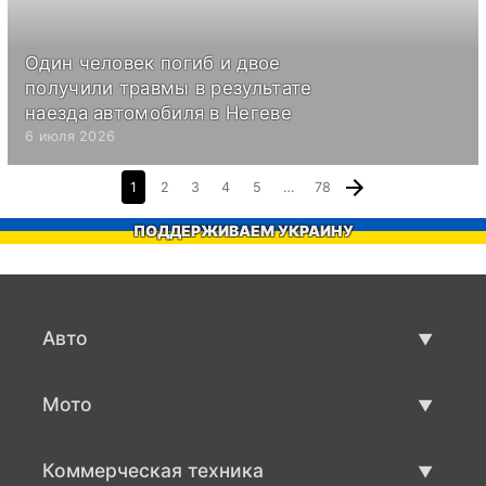
Один человек погиб и двое
получили травмы в результате
наезда автомобиля в Негеве
6 июля 2026
1
2
3
4
5
…
78
ПОДДЕРЖИВАЕМ УКРАИНУ
Авто
Авто бу
Мото
Продажа авто
Мото с пробегом
Коммерческая техника