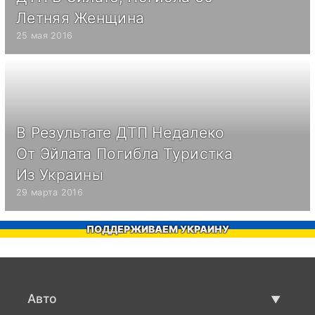
Летняя Женщина
25 мая 2016
В Результате ДТП Недалеко
От Эйлата Погибла Туристка
Из Украины
29 марта 2016
ПОДДЕРЖИВАЕМ УКРАИНУ
Авто