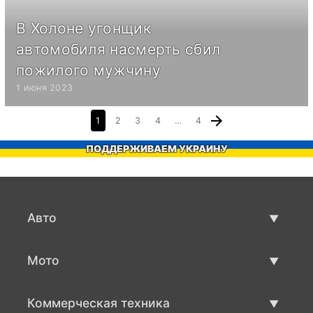
В Холоне угонщик
автомобиля насмерть сбил
пожилого мужчину
1 июня 2023
1
2
3
4
…
4
ПОДДЕРЖИВАЕМ УКРАИНУ
Авто
Авто бу
Мото
Продажа авто
Мото с пробегом
Коммерческая техника