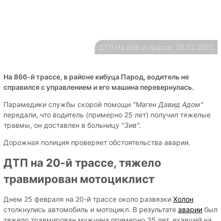
ДТП На 866-й трассе, 25.02.2025
На 866-й трассе, в районе кибуца Парод, водитель не
справился с управлением и его машина перевернулась.
Парамедики службы скорой помощи
"Маген Давид Адом"
передали, что водитель (примерно 25 лет) получил тяжелые
травмы, он доставлен в больницу
"Зив".
Дорожная полиция проверяет обстоятельства аварии.
ДТП на 20-й трассе, тяжело
травмирован мотоциклист
Днем 25 февраля на 20-й трассе около развязки
Холон
столкнулись автомобиль и мотоцикл. В результате
аварии
был
тяжело травмирован мужчина примерно 35 лет, ехавший на