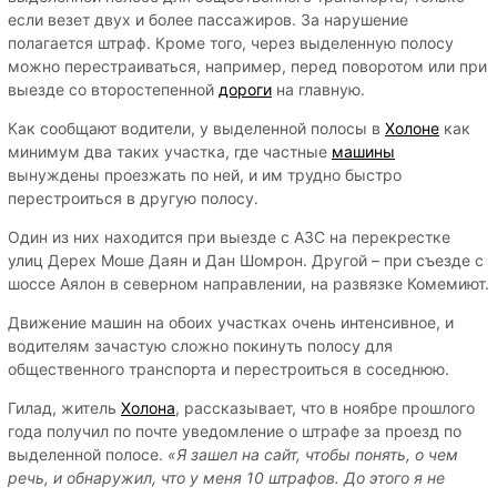
если везет двух и более пассажиров. За нарушение
полагается штраф. Кроме того, через выделенную полосу
можно перестраиваться, например, перед поворотом или при
выезде со второстепенной
дороги
на главную.
Как сообщают водители, у выделенной полосы в
Холоне
как
минимум два таких участка, где частные
машины
вынуждены проезжать по ней, и им трудно быстро
перестроиться в другую полосу.
Один из них находится при выезде с АЗС на перекрестке
улиц Дерех Моше Даян и Дан Шомрон. Другой – при съезде с
шоссе Аялон в северном направлении, на развязке Комемиют.
Движение машин на обоих участках очень интенсивное, и
водителям зачастую сложно покинуть полосу для
общественного транспорта и перестроиться в соседнюю.
Гилад, житель
Холона
, рассказывает, что в ноябре прошлого
года получил по почте уведомление о штрафе за проезд по
выделенной полосе.
«Я зашел на сайт, чтобы понять, о чем
речь, и обнаружил, что у меня 10 штрафов. До этого я не