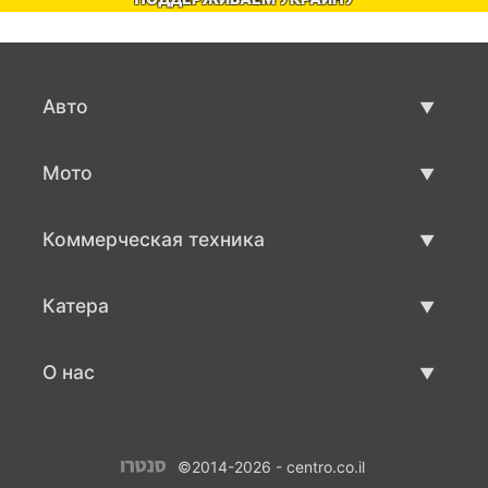
Авто
Авто бу
Мото
Продажа авто
Мото с пробегом
Коммерческая техника
Продажа мото
Коммерческая техника бу
Катера
Продажа коммерческой техники
Катера бу
О нас
Продажа катеров
О нас
©2014-2026 - centro.co.il
Контакты