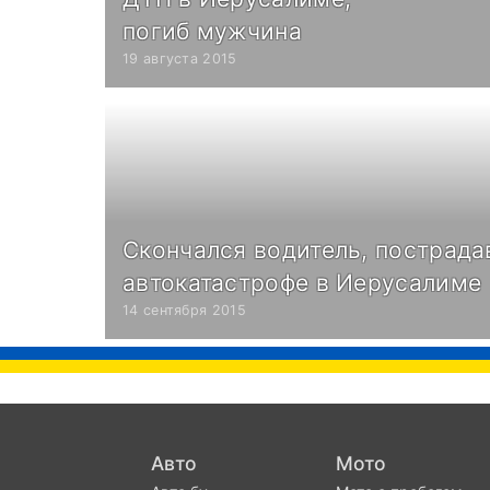
погиб мужчина
19 августа 2015
Скончался водитель, пострада
автокатастрофе в Иерусалиме
14 сентября 2015
Авто
Мото