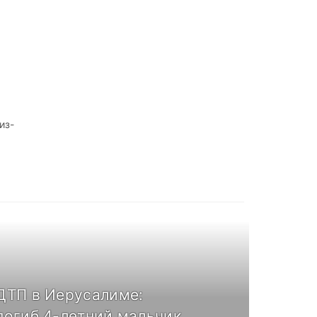
из-
ДТП в Иерусалиме:
погиб 4-летний мальчик,