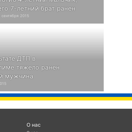
его 7-летний брат ранен
7 сентября 2015
ьтате ДТП в
лиме тяжело ранен
й мужчина
2015
О нас