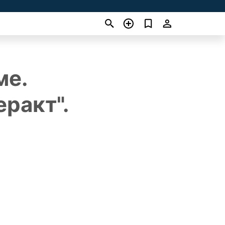
ме.
ракт".