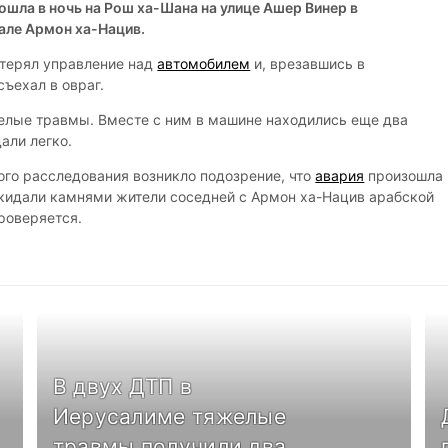
ошла в ночь на Рош ха-Шана на улице Ашер Винер в
але Армон ха-Нацив.
отерял управление над
автомобилем
и, врезавшись в
съехал в овраг.
елые травмы. Вместе с ним в машине находились еще два
али легко.
ого расследования возникло подозрение, что
авария
произошла 
закидали камнями жители соседней с Армон ха-Нацив арабской
роверяется.
В двух ДТП в
Иерусалиме тяжелые
травмы получили два