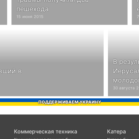
пешехода
15 июня 2015
В резул
вший в
Иеруса
молодо
30 августа 
ПОДДЕРЖИВАЕМ УКРАИНУ
Коммерческая техника
Катера