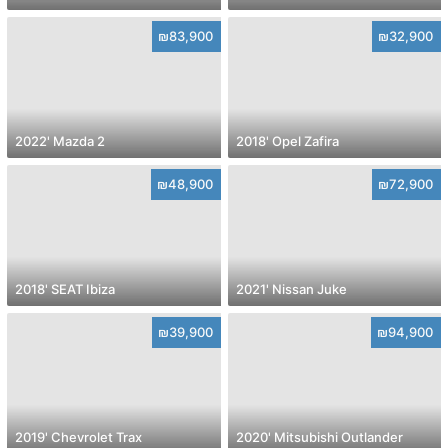
₪83,900
₪32,900
2022' Mazda 2
2018' Opel Zafira
₪48,900
₪72,900
2018' SEAT Ibiza
2021' Nissan Juke
₪39,900
₪94,900
2019' Chevrolet Trax
2020' Mitsubishi Outlander