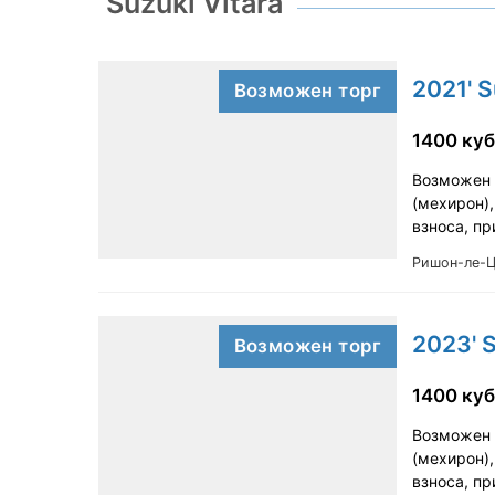
Suzuki Vitara
2021' 
Возможен торг
1400 куб
Возможен т
(мехирон),
взноса, п
Ришон-ле-
2023' S
Возможен торг
1400 куб
Возможен т
(мехирон),
взноса, п