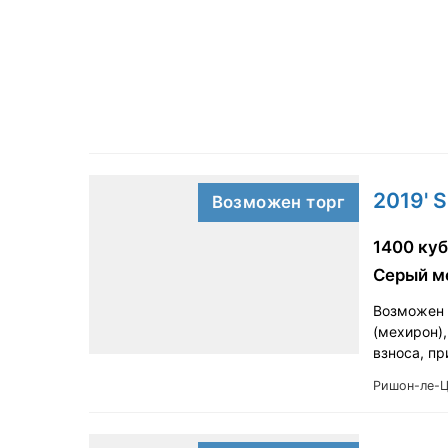
2019' S
Возможен торг
1400 куб
Серый м
Возможен т
(мехирон),
взноса, п
Ришон-ле-