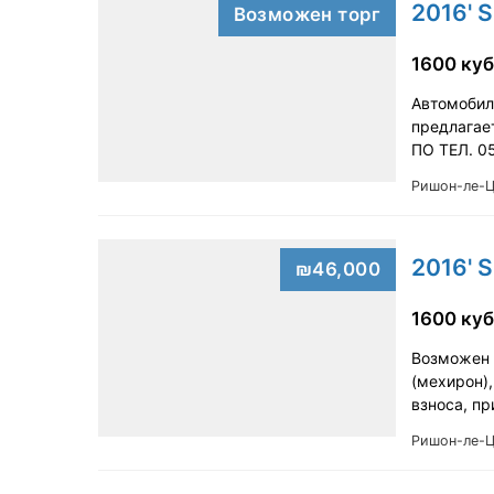
2016' S
Возможен торг
1600 куб
Автомобил
предлагае
ПО ТЕЛ. 0
Ришон-ле-
2016' S
₪46,000
1600 куб
Возможен т
(мехирон),
взноса, п
Ришон-ле-