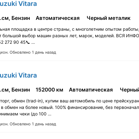
uzuki Vitara
.см, Бензин
Автоматическая
Черный металик
ьная площадка в центре страны, с многолетним опытом работы
т большой выбор машин разных лет, марок, моделей. ВСЯ ИН
52 272 90 45📞 …
Цион.
Обновлено 1 день назад
uzuki Vitara
.см, Бензин
152000 км
Автоматическая
Черны
орг, обмен (trad-in), купим ваш автомобиль по цене прейскура
 в обмен на более новый. 100% финансирование, без первонача
ринимаем чеки (до 100 …
Цион.
Обновлено 1 день назад