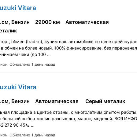
uzuki Vitara
.см, Бензин
29000 км
Автоматическая
еталик
орг, обмен (trad-in), купим ваш автомобиль по цене прейскура
 в обмен на более новый. 100% финансирование, без первонача
ринимаем чеки (до 100 …
Цион.
Обновлено 1 день назад
uzuki Vitara
.см, Бензин
Автоматическая
Серый металик
ьная площадка в центре страны, с многолетним опытом работы
т большой выбор машин разных лет, марок, моделей. ВСЯ ИН
52 272 90 45📞 …
Цион.
Обновлено 1 день назад