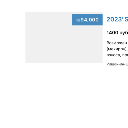
2023' S
₪94,000
1400 куб
Возможен т
(мехирон),
взноса, п
Ришон-ле-