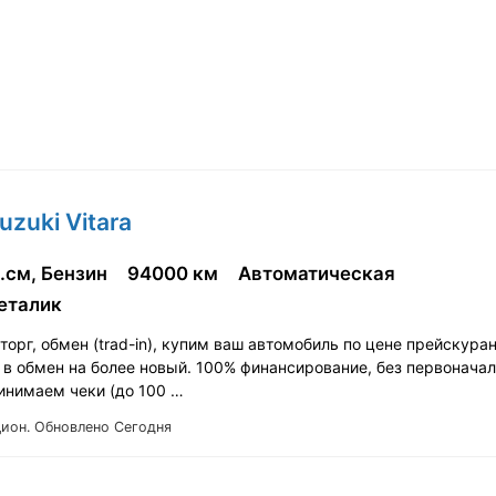
uzuki Vitara
.см, Бензин
94000 км
Автоматическая
еталик
орг, обмен (trad-in), купим ваш автомобиль по цене прейскура
 в обмен на более новый. 100% финансирование, без первонача
ринимаем чеки (до 100 …
Цион.
Обновлено Сегодня