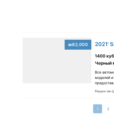
2021' S
₪82,000
1400 куб
Черный 
Все автом
моделей и
предостав
Ришон-ле-
1
2