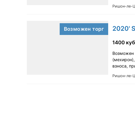
Ришон-ле-
2020' S
Возможен торг
1400 куб
Возможен т
(мехирон),
взноса, п
Ришон-ле-