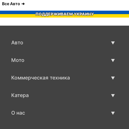
Все Авто
ПОДДЕРЖИВАЕМ УКРАИНУ
Авто
Авто бу
Мото
Продажа авто
Мото с пробегом
Коммерческая техника
Продажа мото
Коммерческая техника бу
Катера
Продажа коммерческой техники
Катера бу
О нас
Продажа катеров
О нас