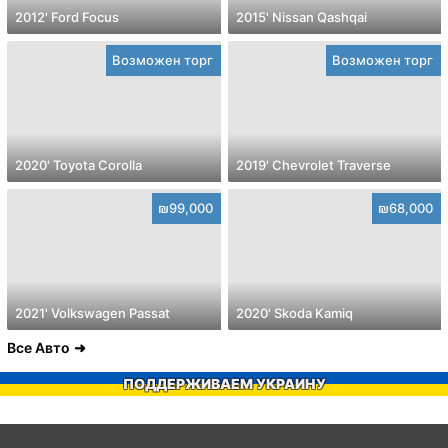
2012' Ford Focus
2015' Nissan Qashqai
Возможен торг
Возможен торг
2020' Toyota Corolla
2019' Chevrolet Traverse
₪99,000
₪68,000
2021' Volkswagen Passat
2020' Skoda Kamiq
Все Авто
ПОДДЕРЖИВАЕМ УКРАИНУ