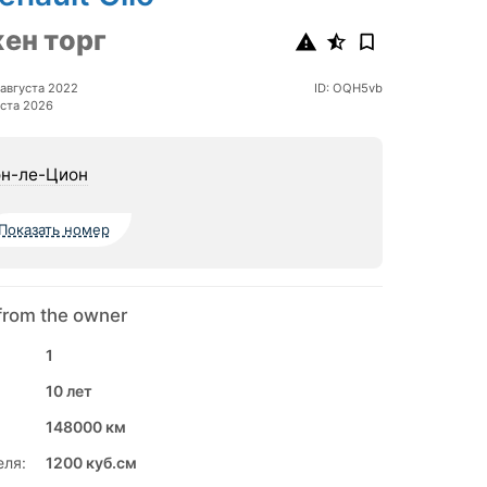
ен торг
августа 2022
ID: OQH5vb
ста 2026
н-ле-Цион
Показать номер
from the owner
1
10 лет
148000 км
еля:
1200 куб.см