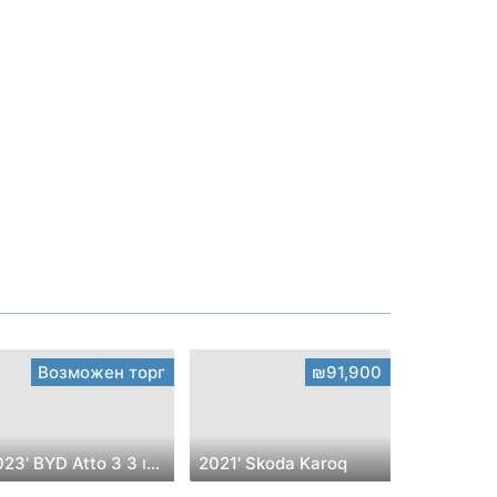
Возможен торг
₪91,900
2023' BYD Atto 3 בי.ווי.די אטו 3
2021' Skoda Karoq