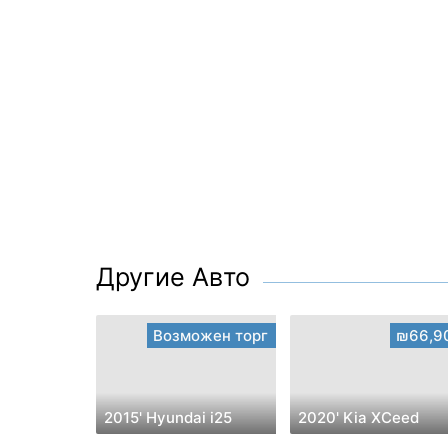
Другие Авто
Возможен торг
₪66,9
2015' Hyundai i25
2020' Kia XCeed