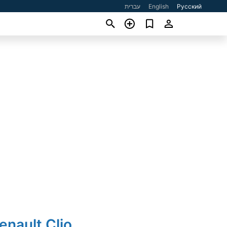
עברית
English
Русский
enault Clio