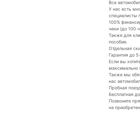
Все автомоби
У нас есть м
специалисты п
100% финансир
чеки (до 100 
Также для кли
пособие.
Отдельная ски
Гарантия до 5
Если вы хотит
максимально 
Также мы обяз
нас автомобил
Пробная поез
Бесплатная д
Позвоните пря
на приобретен