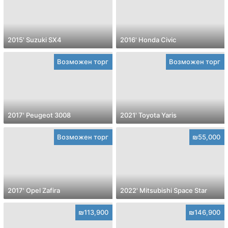
2015' Suzuki SX4
2016' Honda Civic
Возможен торг
Возможен торг
2017' Peugeot 3008
2021' Toyota Yaris
Возможен торг
₪55,000
2017' Opel Zafira
2022' Mitsubishi Space Star
₪113,900
₪146,900