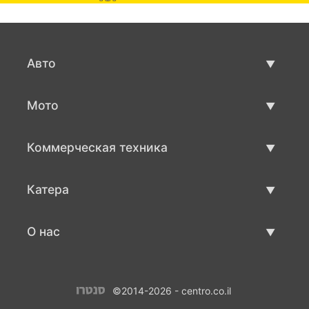
Авто
Авто бу
Мото
Продажа авто
Мото с пробегом
Коммерческая техника
Продажа мото
Коммерческая техника бу
Катера
Продажа коммерческой техники
Катера бу
О нас
Продажа катеров
О нас
©2014-2026 - centro.co.il
Контакты