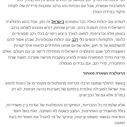
התערבות אנושית, אבל עם נוכחות נהג ברכב ומוכנות מיידית שלו לקחת
פיקוד במידת הצורך.
דגמים עם יכולות כאלה כבר נמצאים
בישראל
זה זמן, אבל כרגע הרגולציה
הישראלית אינה תומכת בהם, מכיוון שהחוק דורש מהנהג לשלוט ברכב
באופן מלא וברציפות, למעט לצורך ביצוע ניסויים בכלי רכב ספציפיים.
כלומר, הלקוחות רוכשים כלי
רכב
עם יכולות טכנולוגיות, שבהן אסור להם
להשתמש על פי חוק. אלא שכיום אנחנו מתחילים לראות אינדיקציות
ראשונות לכך שגם הרגולציה הישראלית מתחילה ליישר קו עם העולם. אולם
פריצת הדרך הממשית עשויה להגיע בעקבות פגישה שערכה השנה שרת
התחבורה, מירי רגב, עם בכירים מטסלה.
הרגולציה נשארה מאחור
בעשור החולף שמענו הרבה הכרזות מרגולטורים מקומיים על כוונות להפוך
את ישראל למובילה עולמית בתחום של מערכות נהיגה חכמות, לא רק
במו"פ אלא גם על הכבישים.
אלא שלמרות כל ההכרזות, המחקרים וההמלצות של ועדות בין-משרדיות,
כולל מהשנתיים האחרונות, המצב בשטח לא השתנה. זאת בשל חוסר
הוודאות בנושאי משפט וביטוח, ובעיקר על מי להטיל את האחריות בעת
תאונה.