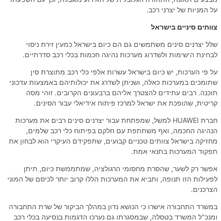
על המניות של יצרני רכב.
צוותים סיניים בישראל
שלל יצרנים סינים משתמשים גם הם כיום בישראל כמעין זירת ניסוי
לבחינת הישימות ולשדרוג מערכות נהיגה חכמות בכלי רכב סדרתיים.
על פי הערכות, יש כיום בישראל עשרות אלפי כלי רכב מתוצרת סין
שתומכים במערכות כאלה, ושניתן לשדרג את יכולותיהם באמצעות עדכוני
תוכנה. רבים עתידים להצטרך אליהם ברבעונים הקרובים. זוהי מסה
קריטית, שהופכת את ישראל למרכז פיתוח אידיאלי עבור הסינים.
חברת HUAWEI למשל, שמפתחת עבור יצרנים סינים רבים את מערכות
הנהיגה החכמה, ואף משתתפת עם חלקם בפיתוח כלי רכב שלמים,
מחזיקה בישראל צוותים טכניים קבועים, שתפקידם העיקרי הוא לבחון את
תפקוד המערכות בתנאי אמת.
אפשר רק לשער, שהסרת מחסומי הרגולציה, שמתממשת כיום, תיתן
לפעילות הזו תנופה, ותביא את המערכות הללו קרוב יותר לכיסם של המוני
הצרכנים.
במשרד התחבורה אישרו כי הנושא נדון במהלך הביקור של שרת התחבורה
ומנכ"ל המשרד בטסלה, שבמסגרתו גם נערכו הדגמות בנסיעה בכלי רכב