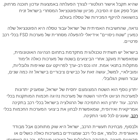
שהיא תקבל אישור רגולטורי לצורך הפעלתה באמצעות עדכון תוכנה מרחוק.
אבל ספק אם זו הסיבה, מכיוון שהפוטנציאל המסחרי בישראל זניח
בהשוואה להיקף המכירות של טסלה בעולם.
נראה, שהחשיבות האמיתית של ישראל עבור טסלה היא הפוטנציאל שלה
כמעין "שטח ניסויים" אידיאלי להפעלה מסחרית של מערכות FSD בכלי רכב
פרטיים.
בישראל יש תשתית טכנולוגית מתקדמת בתחום הנהיגה האוטונומית,
שמאפשרת מעקב אחרי הביצועים בשטח של מערכות כאלה ולימוד
מתקלות בתנאי אמת. זהו נכס רב-ערך לפרויקט עם שאיפות גלובליות,
ומובילאיי, למשל, עושה זאת על כבישים ציבוריים בישראל זה כמה שנים,
עבור השוק הגלובלי.
יתרון נוסף הוא השטח המצומצם יחסית של ישראל, שמעניק יתרונות
למערכות הניווט ולזיהוי השטח של מערכות נהיגה חכמות המותקנות בכלי
הרכב. עוד יתרון הוא התמיכה של הרגולציה בישראל בכלי רכב בתקינה
אמריקאית ואירופית, שמאפשרת לבחון את ביצועי המערכות החכמות בכלי
רכב
, שעונים לכל סוגי התקינה.
ולבסוף, מבחינת תעשיית הרכב, ישראל היא שוק מתוחכם אבל מבודד
גיאוגרפית. כלומר, אם כלי רכב שמצוידים במערכות כאלה כושלים או
מבצעים תאונה, התהודה הגלובלית של האירוע מוגבלת, וכך גם השפעתו