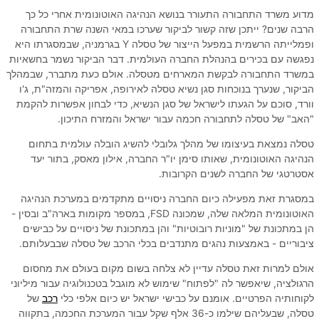
מדוע משרד התחבורה התעורר בנושא הנהיגה האוטונומית אחרי כל כך
הרבה שנים? ייתכן שזה קשור לביקור שערכו במאי השנה שרת התחבורה
ופמלייתה הרשמית במפעל הייצור של טסלה Y בגרמניה, שבמסגרתו היא
נפגשה עם בכירים בהנהלת החברה העולמית. דבר הביקור נשמר בחשאיות
במשרד התחבורה לבקשת המארחים מטסלה. אולם כעת מתברר, שבמהלך
הביקור, שנערך בנוכחות סגן נשיא טסלה לאירופה, אפריקה והמזה"ת, ג'ו
וורד, סוכם על הגעתו לישראל של סגן הנשיא, כדי לבחון אפשרות להקמת
"האב" של טסלה לתחבורה חכמה עבור ישראל והמזרח התיכון.
טסלה נמצאת בעיצומו של מהלך גלובלי להשיג הובלה עולמית בתחום
הנהיגה האוטונומית, שאותו סימן יו"ר החברה, אילון מאסק, בתור יעד
אסטרטגי של החברה לשנים הקרובות.
במסגרת זאת מפעילה כיום החברה ניסויים מתקדמים במערכת הנהיגה
האוטונומית המלאה שלה, שמכונה FSD, במספר מקומות בארה"ב ובסין -
הן במתכונת של "מוניות רובוטיות" והן במתכונת של ניסויים על כבישים
ציבוריים - באמצעות נהגים מתנדבים בכלי הרכב של טסלה שבבעלותם.
אולם למרות זאת טסלה עדיין לא צלחה בשום מקום בעולם את מחסום
הרגולציה, שיאפשר לה "לפתוח" שימוש לא מוגבל בטכנולוגיה עבור מיליוני
לקוחותיה הפרטיים. אומנם על כבישי ישראל יש כיום אלפי כלי
רכב
של
טסלה, שבעליהם שילמו כ-36 אלף שקל עבור המערכת החכמה, בתקווה