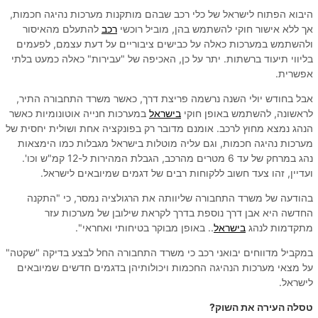
היבוא הפתוח לישראל של כלי רכב שבהם מותקנות מערכות נהיגה חכמות,
אך ללא אישור חוקי להשתמש בהן, מוביל רוכשי
רכב
להתעלם מהאיסור
ולהשתמש במערכות כאלה על כבישים ציבוריים על דעת עצמם, לפעמים
בליווי תיעוד ברשתות. יתר על כן, האכיפה של "עבירות" כאלה כמעט בלתי
אפשרית.
אבל בחודש יולי השנה נרשמה פריצת דרך, כאשר משרד התחבורה התיר,
לראשונה, להשתמש באופן חוקי
בישראל
במערכות חנייה אוטונומיות כאשר
הנהג נמצא מחוץ לרכב. אומנם מדובר רק בפונקציה אחת ושולית יחסית של
מערכות נהיגה חכמות, וגם עליה מוטלות בישראל מגבלות כמו הימצאות
נהג במרחק של עד 6 מטרים מהרכב, הגבלת המהירות ל-12 קמ"ש וכו'.
ועדיין, זהו צעד חשוב ללקוחות רבים של דגמים שמיובאים לישראל.
בהודעה של משרד התחבורה שליוותה את הרגולציה נמסר, כי "התקנה
החדשה היא אבן דרך נוספת בדרך לקראת שילובן של מערכות עזר
מתקדמות לנהג
בישראל
.. באופן מבוקר בטיחותי ואחראי".
במקביל מדווחים יבואני רכב כי משרד התחבורה החל לבצע בדיקה "שקטה"
על מצאי מערכות הנהיגה החכמות ויכולותיהן בדגמים חדשים שמיובאים
לישראל.
טסלה העירה את השוק?