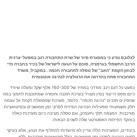
לגלובס נודע כי במסגרת סיור של שרת התחבורה רגב במפעל יצרנית
הרכב החשמלי בגרמניה, סוכם על הגעה לישראל של בכיר בחברה כדי
לבחון הקמת "האב" של טסלה לתחבורה חכמה . במקביל, משרד
התחבורה פתח בהדרגה את הרגולציה לנהיגה אוטונומית
כמעט כל דגם רכב מודרני במחיר של 160-300 אלף שקל ומעלה שיורד
כיום מפס הייצור בסין מצויד בערכת תוכנה וחומרה שמתוכננת לתמוך במה
שהסינים מכנים "נהיגה חכמה". כלומר, מערכת שמסוגלת לקחת על עצמה
חלק משמעותי מפעילות הנהיגה הפיזית לפרקי זמן ממושכים ובסיטואציות
מורכבות. המגמה תלך ותעמיק, וגם טסלה מציבה כיום מערכות כאלה
במוקד הפיתוח האסטרטגי שלה לשנים הבאות.
בינתיים, המערכות הללו עדיין לא מיועדות להחליף את הנהג, אלא בעיקר
לסייע בנהיגה לפרקי זמן ממושכים, כולל סיטואציות מורכבות, ללא