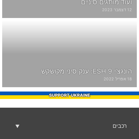
ועוד מותגים סיניים
12 דצמבר 2023
הונגצ’י 9 ESH: ענק סיני מקושקש
18 אפריל 2022
SUPPORT UKRAINE
רכבים
רכבים משומשים