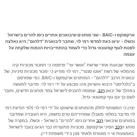
ארקפוקס ו-BAIC - שני מותגים שיבואנים אחרים ניסו להרים בישראל
וכשלו - יגיעו כעת למדפי רמי לוי, שחבר ליבואנית "דלהום"; היא נאלצה
לפנות לגוף קמעונאי גדול כדי לעמוד בהתחייבויות הכמות שלקחה על
עצמה
מספר שבועות אחרי שרשת "אושר עד" פרסמה כי תמכור מכוניות קיה
מהמלאי של רשת "אוטו סנטר", רמי לוי מודיע כי ימכור מכוניות סיניות, של
יבואנית הרכב "דלהום" - המותגים ארקפוקס ו-BAIC. כפי שפורסם
ב"כלכליסט" היבוא והשיווק אינו מבוצע על ידי רמי לוי. מדובר למעשה
במהלך של יבואן
רכב
, שמנסה להכניס לישראל צמד מותגים חדשים, וחובר
לשם כך עם גוף קמעונאי גדול.
יצוין כי המשותף לחלק מהמותגים שישווקו על ידי רמי לוי (לפי הודעת רמי
לוי מדובר במלאי מוגבל) שמחיריהם טרם נחשפו, היא העובדה שמדובר
במותגים שיבואני
רכב
אחרים ניסו "להרים" בישראל - וכשלו. במקרה של
מותג ה
רכב
הסיני ארקפוקס, מכוניות מתוצרתו כבר הגיעו בעבר לישראל
באמצעות אי וי מוטורס ולאחר מכן בידי משפחת דיין.