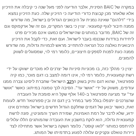
במקרה של BAIC הסינית, אלבר הודיעה לפני מעל שנה כי קיבלה את הזיכיון
אלא שלאחר מכן קבוצת כדורי הודיעה כי הזיכיון שלה. כעת הזיכיון נמצא
בידי "דלהום" שאינה נמנית על היבואנים הגדולים בישראל, מה שדורש
ממנה חיבור לגוף קמעונאי. יצוין כי בשני המקרים, גם זה של ארקפוקס וגם
זה של BAIC, מדובר במותגים שהישראלים כמעט אינם מכירים פרט
ליחידות בודדות שנכנסו בעבר לישראל. ועם זאת, כדי לקבל את הזיכיון
היבואנית נאלצה ככל הנראה להתחייב מראש לכמויות גדולות, מה שדורש
ממנה כעת לפנות לספקים חיצוניים, כלומר רמי לוי, שמסוגלים לשווק
להמונים.
יצוין כי מהלך כזה, בו מכוניות סיניות של יצרנים לא מוכרים ישווקו על ידי
רשת קמעונאית, כלומר רמי לוי, אינו דומה למצב בו דגם מוכר, כמו קיה
ספורטאז', שהוא דגם ותיק בשוק ה
רכב
הישראלי שחברת ליסינג צברה ממנו
עודפים, משווק על ידי "אושר עד". הסיבה לכך טמונה במיתוג: כאשר "אושר
עד" עד מציעה ספורטאז' ב-140 אלף שקל היא סומכת על העובדה
שהצרכנים יתנפלו בגלל פער במחיר בין דגם זה ובין ספורטאז' חדש. לעומת
זאת, כאשר יבואן של דגמים שחלקם הגדול חדשים בישראל ומחירם אינו
ידוע, שלא לדבר על רמת האמינות, שמירת הערך והמוניטין, פונה לרשת
קמעונאית גדולה, הוא לוקח בחשבון את העובדה שהמותגים הללו עלולים
להיתפס כמותגי "לואו קוסט". כלומר השקה בישראל אשר מתחילה לצד
ניירות טואלט ונקניקים עלולה לפגוע בתדמיתו של המותג.