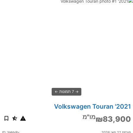
7 תמונות
2021' Volkswagen Touran
מו"מ
₪83,900
פורסם 22 מאי 2026
ID: YaMsRv