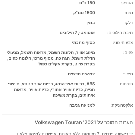
הספק:
150 כ"ס
נפח:
1500 סמ"ק
דלק:
בנזין
תיבת הילוכים:
אוטומטי, 7 הילוכים
צבע חיצוני:
כסוף מתכתי
פנים:
מיזוג אוויר, חלונות חשמל, מראות חשמל, מנעולי
הדלת חשמל, הגה כח, מסוף מרכז, חלונות כהים,
בקרת שיוט, בקרת אקלים כפול
חיצוני:
צמיגים חדשים
בטיחות:
ABS, כריות אויר הנהג, כריות אויר הנוסע, חיישני
חנייה, כריות אוויר אחורי, כריות אוויר, מראות
איתותים, בקרת משיכה
אלקטרוניקה:
למניעת גניבה
הערות המוכר על 2021' Volkswagen Touran
יד ראשונה פרטית, 7 מקומות ,ללא תאונות, אפשרות למימון מלא ו