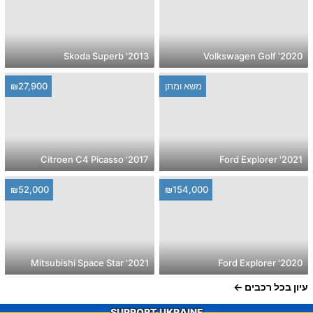
2013' Skoda Superb
2020' Volkswagen Golf
משא ומתן
₪27,900
2017' Citroen C4 Picasso
2021' Ford Explorer
₪52,000
₪154,000
2021' Mitsubishi Space Star
2020' Ford Explorer
עיון בכל רכבים
SUPPORT UKRAINE