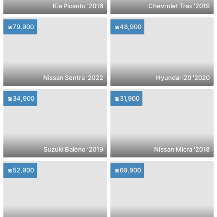
2016' Kia Picanto
2019' Chevrolet Trax
₪79,900
₪48,900
2022' Nissan Sentra
2020' Hyundai i20
₪34,900
₪31,900
2019' Suzuki Baleno
2018' Nissan Micra
₪52,900
₪69,900