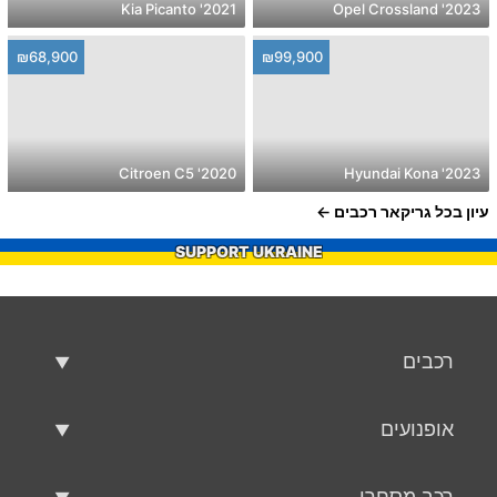
2021' Kia Picanto
2023' Opel Crossland
₪68,900
₪99,900
2020' Citroen C5
2023' Hyundai Kona
עיון בכל גריקאר רכבים
SUPPORT UKRAINE
רכבים
רכבים משומשים
אופנועים
רכב למכירה
אופנועים משומשים
רכב מסחרי