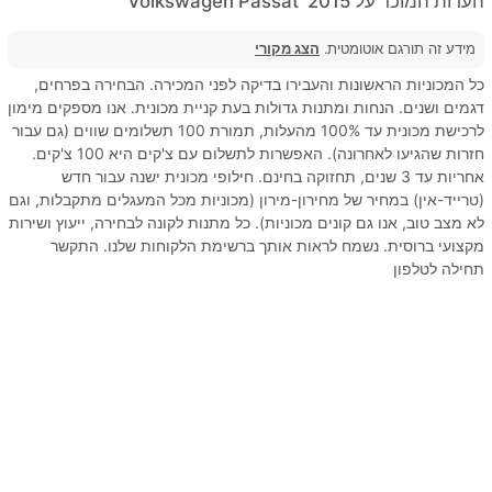
הערות המוכר על 2015' Volkswagen Passat
מידע זה תורגם אוטומטית.
הצג מקורי
כל המכוניות הראשונות והעבירו בדיקה לפני המכירה. הבחירה בפרחים,
דגמים ושנים. הנחות ומתנות גדולות בעת קניית מכונית. אנו מספקים מימון
לרכישת מכונית עד 100% מהעלות, תמורת 100 תשלומים שווים (גם עבור
חזרות שהגיעו לאחרונה). האפשרות לתשלום עם צ'קים היא 100 צ'קים.
אחריות עד 3 שנים, תחזוקה בחינם. חילופי מכונית ישנה עבור חדש
(טרייד-אין) במחיר של מחירון-מירון (מכוניות מכל המעגלים מתקבלות, וגם
לא מצב טוב, אנו גם קונים מכוניות). כל מתנות לקונה לבחירה, ייעוץ ושירות
מקצועי ברוסית. נשמח לראות אותך ברשימת הלקוחות שלנו. התקשר
תחילה לטלפון