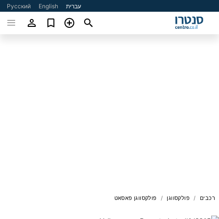
עברית
English
Русский
רכבים
פולקסווגן
פולקסווגן פאסאט