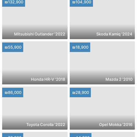
₪132,900
₪104,900
2022' Mitsubishi Outlander
2024' Skoda Kamiq
₪55,900
₪18,900
2018' Honda HR-V
2010' Mazda 2
₪86,000
₪28,900
2022' Toyota Corolla
2016' Opel Mokka