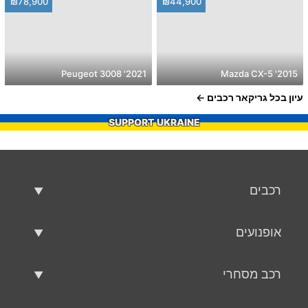
₪78,900
₪44,900
2021' Peugeot 3008
2015' Mazda CX-5
עיון בכל גריקאר רכבים
SUPPORT UKRAINE
רכבים
רכבים משומשים
אופנועים
רכב למכירה
אופנועים משומשים
רכב מסחרי
אופנוע למכירה
רכב מסחרי משומש