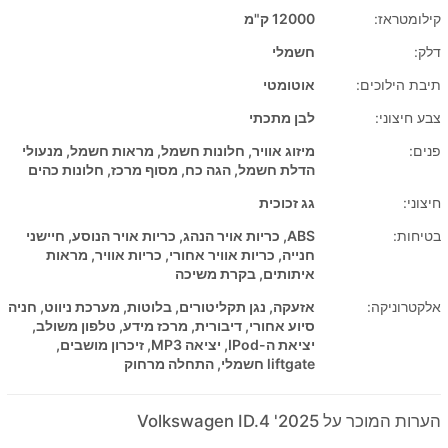
קילומטראז:
12000 ק"מ
דלק:
חשמלי
תיבת הילוכים:
אוטומטי
צבע חיצוני:
לבן מתכתי
פנים:
מיזוג אוויר, חלונות חשמל, מראות חשמל, מנעולי
הדלת חשמל, הגה כח, מסוף מרכז, חלונות כהים
חיצוני:
גג זכוכית
בטיחות:
ABS, כריות אויר הנהג, כריות אויר הנוסע, חיישני
חנייה, כריות אוויר אחורי, כריות אוויר, מראות
איתותים, בקרת משיכה
אלקטרוניקה:
אזעקה, נגן תקליטורים, בלוטות, מערכת ניווט, חניה
סיוע אחורי, דיבורית, מרכז מידע, טלפון משולב,
יציאת ה-IPod, יציאה MP3, זיכרון מושבים,
liftgate חשמלי, התחלה מרחוק
הערות המוכר על 2025' Volkswagen ID.4