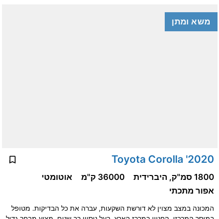
משא ומתן
2020' Toyota Corolla
1800 סמ"ק, היברידית
36000 ק"מ
אוטומטי
אפור מתכתי
המכונה במצב מצוין לא דורשת השקעות, עברה את כל הבדיקות. מטופל
במוסך המרכזי. החניון במרכז הארץ, בעל ניסיון רב שנים, מציע מבחר גדול