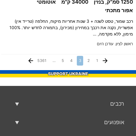
1250 סמ"ק, בנזין
34000 ק"מ
אוטומטי
אפור מתכתי
רכב שמור, טסט לשנה + 3 שנות אחריות מיקוח, החלפה (טרייד אין)
אפשרית, נקנה את רכבך במחירון (מכירון), בתמורה לחדש יותר. 100%
מימון, ללא מקדמה, …
ראשון לציון.
עודכן היום
5361
…
5
4
3
2
1
SUPPORT UKRAINE
רכבים
רכבים משומשים
אופנועים
רכב למכירה
אופנועים משומשים