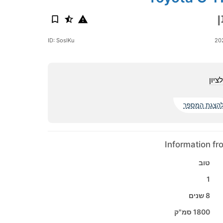
ID: SosIKu
ציון
הצגת המספר
Information f
טוב
1
8 שנים
1800 סמ"ק