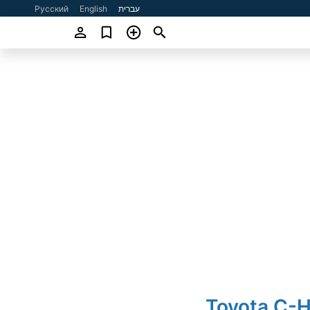
עברית
English
Русский