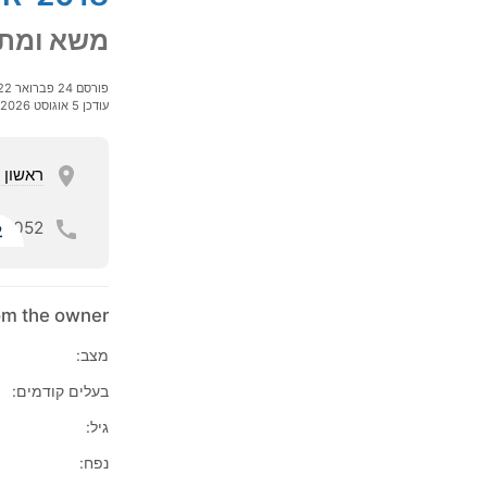
משא ומתן
פורסם 24 פברואר 2022
עודכן 5 אוגוסט 2026
ראשון ל
052
ל
rom the owner
מצב:
בעלים קודמים:
גיל:
נפח: