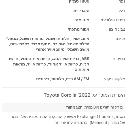
נפח:
1800 סמ"ק
דלק:
היברידית
תיבת הילוכים:
אוטומטי
צבע חיצוני:
אפור מתכתי
פנים:
מיזוג אוויר, חלונות חשמל, מראות חשמל, מנעולי
הדלת חשמל, הגה כח, מסוף מרכז, בקרת שיוט,
מושב חשמלי, מיזוג אוויר אחורי
בטיחות:
ABS, כריות אויר הנהג, כריות אויר הנוסע, חיישני
חנייה, כריות אוויר אחורי, כריות אוויר, מראות
איתותים
אלקטרוניקה:
AM / FM רדיו, בלוטות, דיבורית
הערות המוכר על 2022' Toyota Corolla
מידע זה תורגם אוטומטית.
הצג מקורי
מסחר, Exchange (Trad-in) אפשרי, אנו נקנה את המכונית שלך במחיר
של מחירון (Mehiron), בתמורה לחדש יותר.