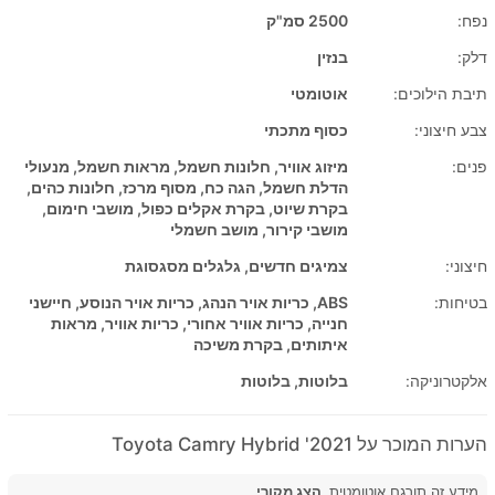
נפח:
2500 סמ"ק
דלק:
בנזין
תיבת הילוכים:
אוטומטי
צבע חיצוני:
כסוף מתכתי
פנים:
מיזוג אוויר, חלונות חשמל, מראות חשמל, מנעולי
הדלת חשמל, הגה כח, מסוף מרכז, חלונות כהים,
בקרת שיוט, בקרת אקלים כפול, מושבי חימום,
מושבי קירור, מושב חשמלי
חיצוני:
צמיגים חדשים, גלגלים מסגסוגת
בטיחות:
ABS, כריות אויר הנהג, כריות אויר הנוסע, חיישני
חנייה, כריות אוויר אחורי, כריות אוויר, מראות
איתותים, בקרת משיכה
אלקטרוניקה:
בלוטות, בלוטות
הערות המוכר על 2021' Toyota Camry Hybrid
מידע זה תורגם אוטומטית.
הצג מקורי