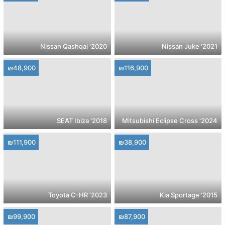
2020' Nissan Qashqai
2021' Nissan Juke
₪48,900
₪116,900
2018' SEAT Ibiza
2024' Mitsubishi Eclipse Cross
₪111,900
₪38,900
2023' Toyota C-HR
2015' Kia Sportage
₪99,900
₪87,900