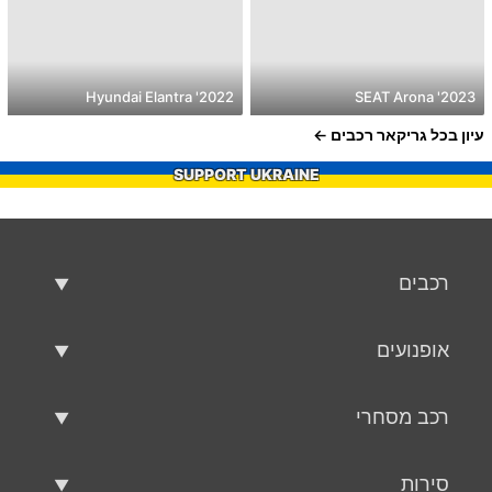
2022' Hyundai Elantra
2023' SEAT Arona
עיון בכל גריקאר רכבים
SUPPORT UKRAINE
רכבים
רכבים משומשים
אופנועים
רכב למכירה
אופנועים משומשים
רכב מסחרי
אופנוע למכירה
רכב מסחרי משומש
סירות