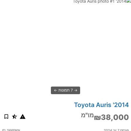
7 תמונות
2014' Toyota Auris
מו"מ
₪38,000
פורסם 7 יוני 2024
ID: S66fWN