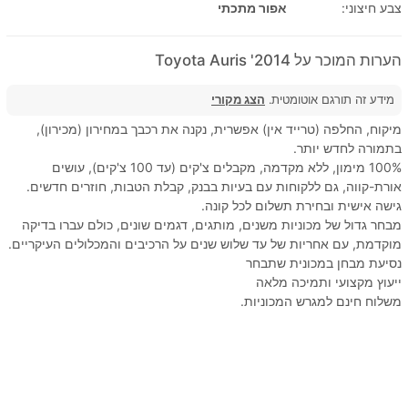
צבע חיצוני:
אפור מתכתי
הערות המוכר על 2014' Toyota Auris
מידע זה תורגם אוטומטית.
הצג מקורי
מיקוח, החלפה (טרייד אין) אפשרית, נקנה את רכבך במחירון (מכירון),
בתמורה לחדש יותר.
100% מימון, ללא מקדמה, מקבלים צ'קים (עד 100 צ'קים), עושים
אורת-קווה, גם ללקוחות עם בעיות בבנק, קבלת הטבות, חוזרים חדשים.
גישה אישית ובחירת תשלום לכל קונה.
מבחר גדול של מכוניות משנים, מותגים, דגמים שונים, כולם עברו בדיקה
מוקדמת, עם אחריות של עד שלוש שנים על הרכיבים והמכלולים העיקריים.
נסיעת מבחן במכונית שתבחר
ייעוץ מקצועי ותמיכה מלאה
משלוח חינם למגרש המכוניות.