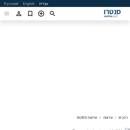
עברית
English
Русский
רכבים
טויוטה
טויוטה AURIS