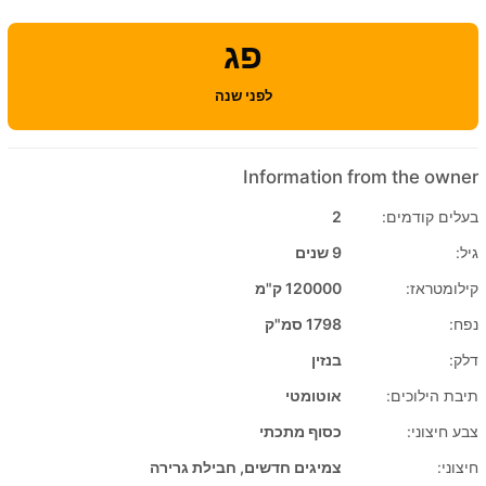
פג
לפני שנה
Information from the owner
בעלים קודמים:
2
גיל:
9 שנים
קילומטראז:
120000 ק"מ
נפח:
1798 סמ"ק
דלק:
בנזין
תיבת הילוכים:
אוטומטי
צבע חיצוני:
כסוף מתכתי
חיצוני:
צמיגים חדשים, חבילת גרירה