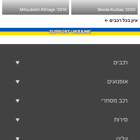
2016' Mitsubishi Attrage
2020' Skoda Kodiaq
עיון בכל רכבים
SUPPORT UKRAINE
רכבים
רכבים משומשים
אופנועים
רכב למכירה
אופנועים משומשים
רכב מסחרי
אופנוע למכירה
רכב מסחרי משומש
סירות
רכב מסחרי למכירה
סירות משומשות
עלינו