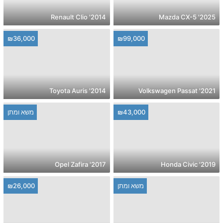
2014' Renault Clio
2025' Mazda CX-5
₪36,000
₪99,000
2014' Toyota Auris
2021' Volkswagen Passat
₪43,000
משא ומתן
2017' Opel Zafira
2019' Honda Civic
משא ומתן
₪26,000