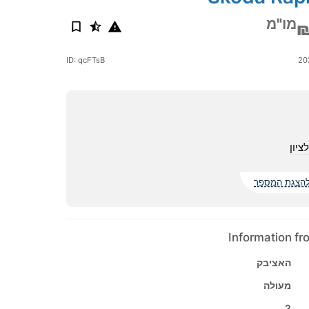
מו"מ
₪
ID: qcFTsB
ציון
הצגת המספר
Information f
האציבק
מעולה
2