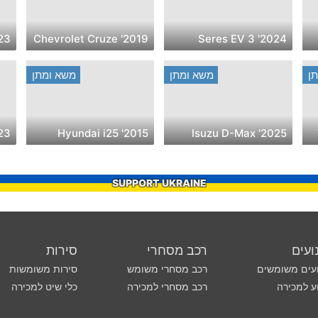
aru XV
2019' Chevrolet Cruze
2024' Seres EV 3
ן
משא ומתן
משא ומתן
agen ID.4
2015' Hyundai i25
2025' Isuzu D-Max
SUPPORT UKRAINE
ועים
רכב מסחרי
סירות
עים משומשים
רכב מסחרי משומש
סירות משומשות
ע למכירה
רכב מסחרי למכירה
כלי שיט למכירה