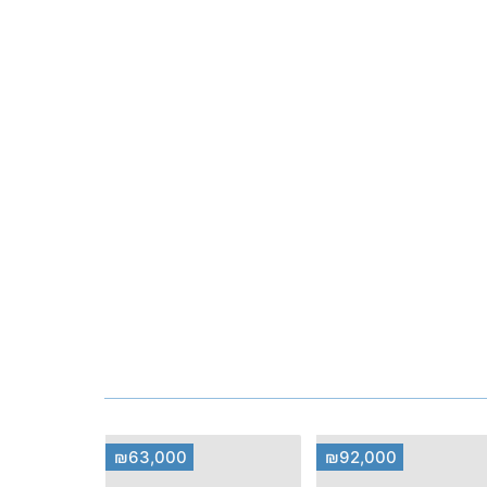
₪63,000
₪92,000