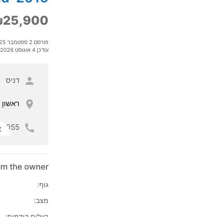
25,900
פורסם 2 ספטמבר 2025
עודכן 4 אוגוסט 2026
דניס
ראשון ל
055
ל
rom the owner
גוף:
מצב:
בעלים קודמים: