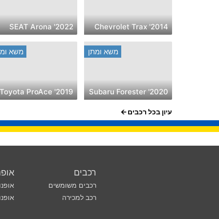
2022' SEAT Arona
2014' Chevrolet Trax
משא ומתן
משא ומת
2019' Toyota ProAce
2020' Subaru Forester
עיון בכל רכבים
רכבים
אופנ
רכבים משומשים
אופנו
רכב למכירה
אופנו