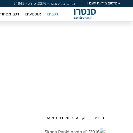
+ פרסום מודעה חינם !
מודעות: לא נמכר - 3276, סה"כ - 54645
רכבים
אופנועים
רכב מסחרי
רכבים
סקודה
סקודה RAPID