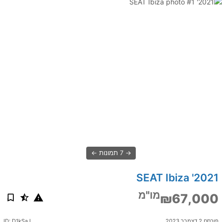
7 תמונות
2021' SEAT Ibiza
מו"מ
₪67,000
פורסם 2 דצמבר 2023
ID: D1kSaJ