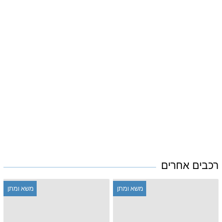
רכבים אחרים
משא ומתן
משא ומתן