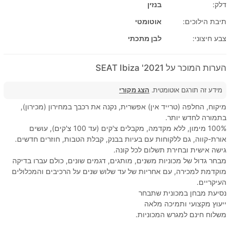
דלק:
בנזין
תיבת הילוכים:
אוטומטי
צבע חיצוני:
לבן מתכתי
הערות המוכר על 2021' SEAT Ibiza
מידע זה תורגם אוטומטית.
הצג מקורי
מיקוח, החלפה (טרייד אין) אפשרית, נקנה את רכבך במחירון (מכירון),
בתמורה לחדש יותר.
100% מימון, ללא מקדמה, מקבלים צ'קים (עד 100 צ'קים), עושים
אורת-קווה, גם ללקוחות עם בעיות בבנק, קבלת הטבות, חוזרים חדשים.
גישה אישית ובחירת תשלום לכל קונה.
מבחר גדול של מכוניות משנים, מותגים, דגמים שונים, כולם עברו בדיקה
מוקדמת למכירה, עם אחריות של עד שלוש שנים על הרכיבים והמכלולים
העיקריים.
נסיעת מבחן במכונית שתבחר
ייעוץ מקצועי ותמיכה מלאה
משלוח חינם למגרש המכוניות.