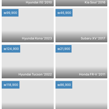
2010' Hyundai i10
2016' Kia Soul
₪99,900
₪46,900
2023' Hyundai Kona
2017' Subaru XV
₪124,900
₪21,900
2022' Hyundai Tucson
2011' Honda FR-V
₪118,900
₪86,900