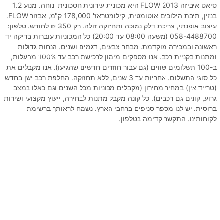
סיאט איביזה FLOW 2013 היא מכונית עירונית חסכונית ונוחה. מנוע 1.2
בנזין, תיבת הילוכים אוטומטית, קילומטראז' 178,000 ק"מ, אבזור FLOW.
עיצוב אופנתי, צריכת דלק נמוכה ותחזוקה זולה. רק 350 ₪ לחודש. טלפון:
058-4488700 (משעה 08:00 עד 20:00) כל המכוניות עוברות בדיקה יד
ראשונה ובמכירה מוקדמת. מבחר צבעים, דגמים ושנים. הנחות גדולות
ומתנות בקניית רכב. אנו מספקים מימון לרכישת רכב עד 100% מהעלות,
ב-100 תשלומים שווים (גם עבור חוזרים חדשים שהגיעו). אנו מקבלים את
כל סוגי התשלום. אחריות עד 3 שנים, ללא תחזוקה. החלפת רכב ישן בחדש
(טרייד אין) במחיר מחירון (מקבלים מכוניות מכל השנים וגם כאלו במצב
גרוע, קונים גם רכבים). כל קונה מקבל מתנות לבחירה, ייעוץ מקצועי ושירות
ברוסית. יש לנו מספר סניפים ברחבי הארץ. נשמח לראותך ברשימת
לקוחותינו. התקשר קדימה בטלפון.