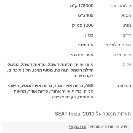
קילומטראז:
178000 ק"מ
הספק:
105 כ"ס
נפח:
1200 סמ"ק
דלק:
בנזין
תיבת הילוכים:
אוטומטי
צבע חיצוני:
אפור מתכתי
פנים:
מיזוג אוויר, חלונות חשמל, מראות חשמל, מנעולי
הדלת חשמל, הגה כח, מסוף מרכז, חלונות כהים,
בקרת שיוט
בטיחות:
ABS, כריות אויר הנהג, כריות אויר הנוסע, חיישני
חנייה, כריות אוויר אחורי, כריות אוויר, מראות
איתותים, בקרת משיכה
הערות המוכר על 2013' SEAT Ibiza
מידע זה תורגם אוטומטית.
הצג מקורי