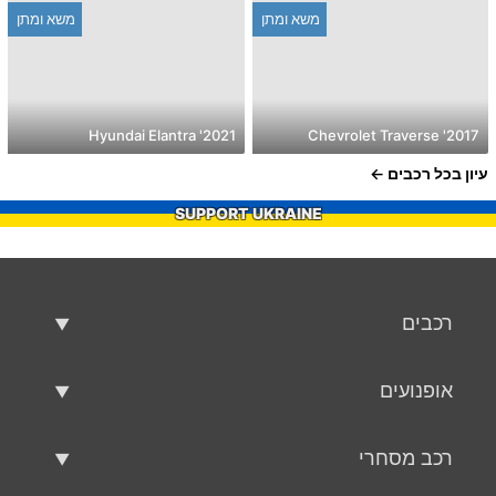
משא ומתן
משא ומתן
2021' Hyundai Elantra
2017' Chevrolet Traverse
עיון בכל רכבים
SUPPORT UKRAINE
רכבים
רכבים משומשים
אופנועים
רכב למכירה
אופנועים משומשים
רכב מסחרי
אופנוע למכירה