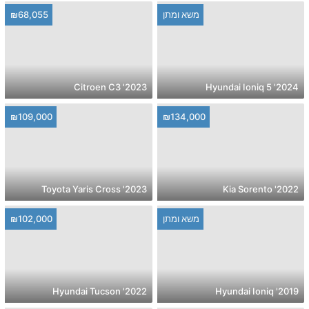
משא ומתן
₪68,055
2023' Citroen C3
2024' Hyundai Ioniq 5
₪109,000
₪134,000
2023' Toyota Yaris Cross
2022' Kia Sorento
משא ומתן
₪102,000
2022' Hyundai Tucson
2019' Hyundai Ioniq