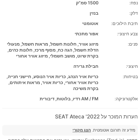
נפח:
1500 סמ"ק
דלק:
בנזין
תיבת הילוכים:
אוטומטי
צבע חיצוני:
אפור מתכתי
פנים:
מיזוג אוויר, חלונות חשמל, מראות חשמל, מנעולי
הדלת חשמל, הגה כח, מסוף מרכז, חלונות כהים,
בקרת שיוט, מושב חשמלי, מיזוג אוויר אחורי
חיצוני:
חבילת גרירה
בטיחות:
כריות אויר הנהג, כריות אויר הנוסע, חיישני חנייה,
כריות אוויר אחורי, כריות אוויר, מראות איתותים,
בקרת משיכה
אלקטרוניקה:
AM / FM רדיו, בלוטות, דיבורית
הערות המוכר על 2022' SEAT Ateca
מידע זה תורגם אוטומטית.
הצג מקורי