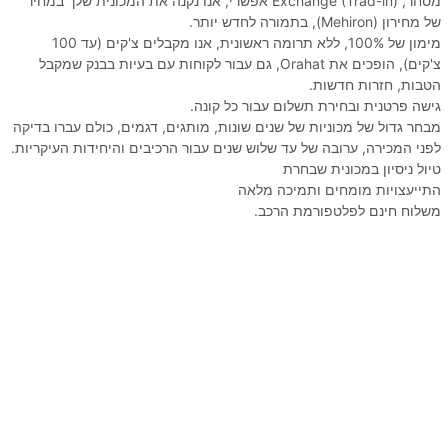
מסחר, Exchange (Trad-in) אפשרי, אנו נקנה את המכונית שלך במחיר
של מחירון (Mehiron), בתמורה לחדש יותר.
מימון של 100%, ללא תרומה ראשונית, אנו מקבלים צ'קים (עד 100
צ'קים), הופכים את Orahat, גם עבור לקוחות עם בעיות בבנק שמקבל
הטבות, חזרות חדשות.
גישה פרטנית ובחירת תשלום עבור כל קונה.
מבחר גדול של מכוניות של שנים שונות, מותגים, דגמים, כולם עברו בדיקה
לפני המכירה, ערובה של עד שלוש שנים עבור הרכיבים והיחידות העיקריות.
טיול ניסיון במכונית שבחרת
התייעצויות מומחים ותמיכה מלאה
משלוח חינם לפלטפורמת הרכב.