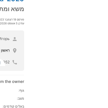
משא ומתן
פורסם 19 דצמבר 2023
עודכן 5 אוגוסט 2026
Игорь
ראשון ל
052
ל
rom the owner
גוף:
מצב:
בעלים קודמים: