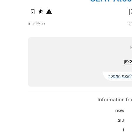
ID: B2fh0R
ציון
הצגת המספר
Information f
שטח
טוב
1