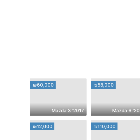
₪60,000
₪58,000
2017' Mazda 3
2017' M
₪12,000
₪110,000