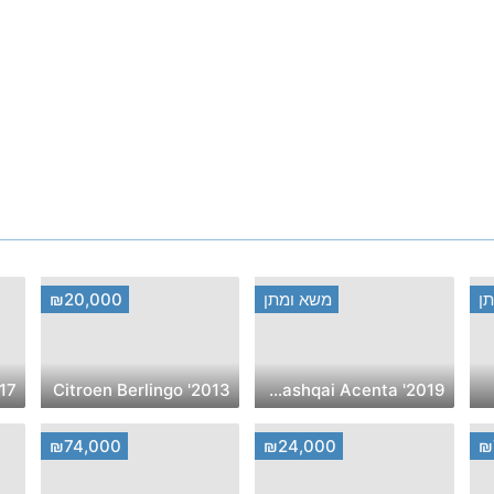
ן
משא ומתן
₪20,000
azda 6
2013' Citroen Berlingo
2019' Nissan Qashqai Acenta
₪74,000
₪24,000
₪