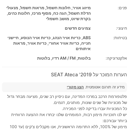
פנים:
מיזוג אוויר, חלונות חשמל, מראות חשמל, מנעולי
הדלת חשמל, הגה כח, מסוף מרכז, חלונות כהים,
בקרת שיוט, מושב חשמלי
חיצוני:
צמיגים חדשים
בטיחות:
ABS, כריות אויר הנהג, כריות אויר הנוסע, חיישני
חנייה, כריות אוויר אחורי, כריות אוויר, מראות
איתותים
אלקטרוניקה:
בלוטות, AM / FM רדיו, בלוטות
הערות המוכר על 2019' SEAT Ateca
מידע זה תורגם אוטומטית.
הצג מקורי
פלטפורמת הרכב במרכז המדינה, עם ניסיון רב שנים, מציעה מבחר גדול
של מכוניות של שנים שונות, מותגים, דגמים.
כל המכוניות עברו בדיקה לפני המכירה.
יש לנו תוכניות מימון רבות, המומחים שלנו יבחרו את ההצעה הרווחית
ביותר עבורכם:
מימון של 100%, ללא התרומה הראשונית, אנו מקבלים צ'קים (עד 100