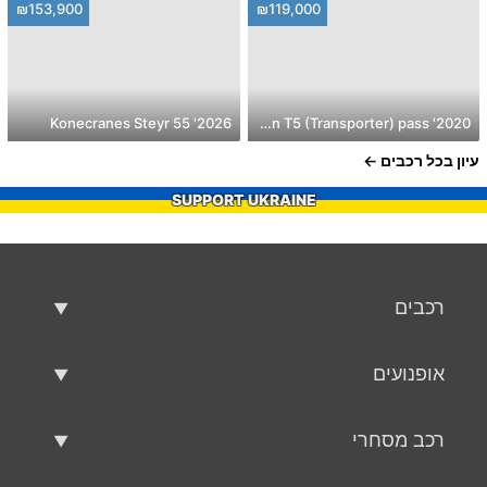
₪153,900
₪119,000
2026' Konecranes Steyr 55
2020' Volkswagen T5 (Transporter) pass
עיון בכל רכבים
SUPPORT UKRAINE
רכבים
רכבים משומשים
אופנועים
רכב למכירה
אופנועים משומשים
רכב מסחרי
אופנוע למכירה
רכב מסחרי משומש