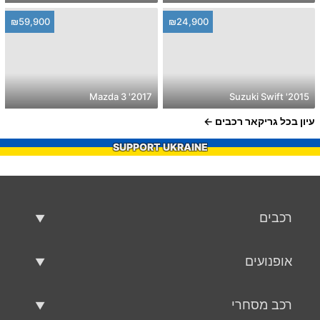
₪59,900
₪24,900
2017' Mazda 3
2015' Suzuki Swift
עיון בכל גריקאר רכבים
SUPPORT UKRAINE
רכבים
רכבים משומשים
אופנועים
רכב למכירה
אופנועים משומשים
רכב מסחרי