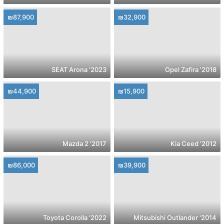
₪87,900
₪32,900
2023' SEAT Arona
2018' Opel Zafira
₪44,900
₪15,900
2017' Mazda 2
2012' Kia Ceed
₪86,000
₪39,900
2022' Toyota Corolla
2014' Mitsubishi Outlander