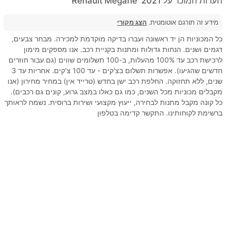
הערות המוכר על 2021' Renault Megane
מידע זה תורגם אוטומטית.
הצג מקורי
כל המכוניות הן יד ראשונה ועברו בדיקה מוקדמת למכירה. מבחר צבעים,
דגמים ושנים. הנחות גדולות ומתנות בקניית רכב. אנו מספקים מימון
לרכישת רכב עד 100% מהעלות, ב-100 תשלומים שווים (גם עבור חוזרים
חדשים שהגיעו). אפשרות תשלום בצ'קים - עד 100 צ'קים. אחריות עד 3
שנים, ללא תחזוקה. החלפת רכב ישן בחדש (טרייד אין) במחיר מחירון (אנו
מקבלים מכוניות מכל השנים, כמו גם כאלו במצב גרוע, קונים גם רכבים).
כל קונה מקבל מתנות לבחירה, ייעוץ מקצועי ושירות ברוסית. נשמח לראותך
ברשימת לקוחותינו. התקשר קדימה בטלפון