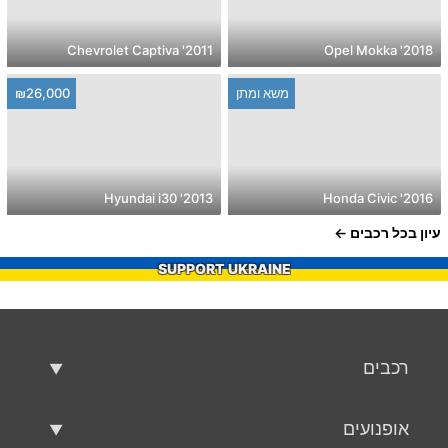
2011' Chevrolet Captiva
2018' Opel Mokka
משא ומתן
₪26,000
2013' Hyundai i30
2016' Honda Civic
עיון בכל רכבים
SUPPORT UKRAINE
רכבים
רכבים משומשים
אופנועים