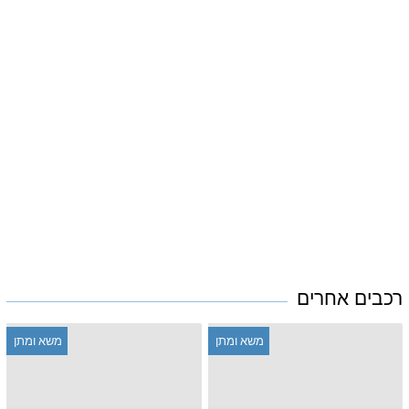
רכבים אחרים
משא ומתן
משא ומתן