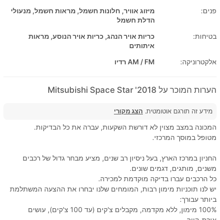
פנים:
מיזוג אוויר, חלונות חשמל, מראות חשמל, מנעולי
הדלת חשמל
בטיחות:
כריות אויר הנהג, כריות אויר הנוסע, מראות
איתותים
אלקטרוניקה:
AM / FM רדיו
הערות המוכר על 2018' Mitsubishi Space Star
מידע זה תורגם אוטומטית.
הצג מקורי
המכונה במצב מצוין לא דורשת השקעות, עברה את כל הבדיקות.
מטופל במוסך המרכזי.
החניון במרכז הארץ, בעל ניסיון רב שנים, מציע מבחר גדול של רכבים
משנים, מותגים, דגמים שונים.
כל הרכבים עברו בדיקה מוקדמת למכירה.
יש לנו תוכניות מימון רבות, המומחים שלנו יבחרו את ההצעה המשתלמת
ביותר עבורך:
100% מימון, ללא מקדמה, מקבלים צ'קים (עד 100 צ'קים), עושים
אורת-קווה.