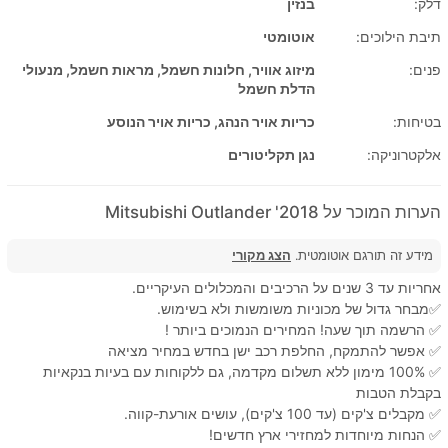
דלק:
בנזין
תיבת הילוכים:
אוטומטי
פנים:
מיזוג אוויר, חלונות חשמל, מראות חשמל, מנעולי
הדלת חשמל
בטיחות:
כריות אויר הנהג, כריות אויר הנוסע
אלקטרוניקה:
נגן תקליטורים
הערות המוכר על 2018' Mitsubishi Outlander
מידע זה תורגם אוטומטית.
הצג מקורי
אחריות עד 3 שנים על הרכיבים והמכלולים העיקריים.
✅מבחר גדול של מכוניות משומשות ולא בשימוש.
✅ הרשמה תוך שעה! המחירים הנמוכים ביותר !
✅ אפשר להתמקח, החלפת רכב ישן בחדש במחיר מציאה
✅ 100% מימון ללא תשלום מקדמה, גם ללקוחות עם בעיות בנקאיות
בקבלת הטבות
✅ מקבלים צ'קים (עד 100 צ'קים), עושים אורעת-קווה.
✅ הנחות מיוחדות למחזירי ארץ חדשים!