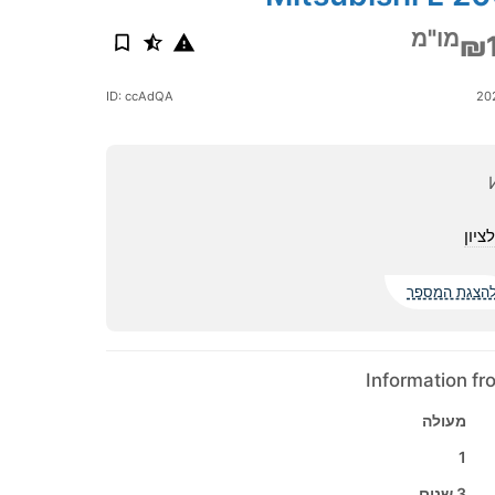
מו"מ
₪
ID: ccAdQA
ציון
הצגת המספר
Information f
מעולה
1
3 שנים