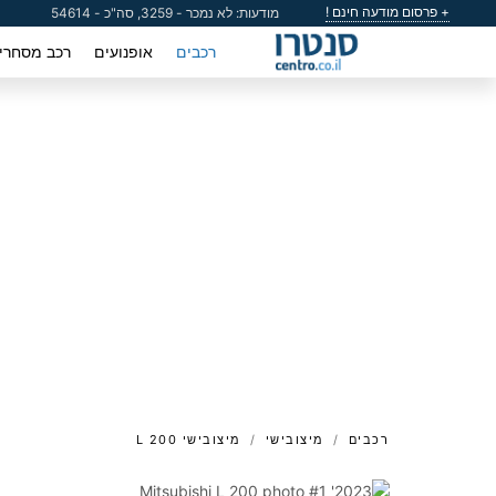
+ פרסום מודעה חינם !
מודעות: לא נמכר - 3259, סה"כ - 54614
רכבים
אופנועים
רכב מסחרי
רכבים
מיצובישי
מיצובישי L 200