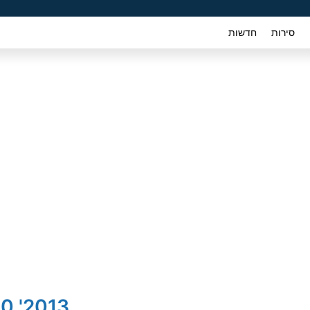
סירות
חדשות
2013' MG 350 אם ג'י 350