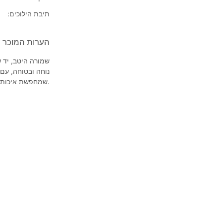
תיבת הילוכים:
הערות המוכר על 2013' MG 350 אם ג
נוחה ובטוחה, עם
שמחפשת איכות במחיר משתלם.