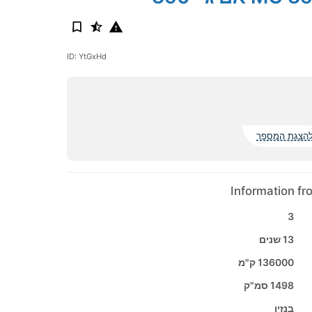
ID: YtGxHd
הצגת המספר
Information f
3
13 שנים
136000 ק"מ
1498 סמ"ק
בנזין