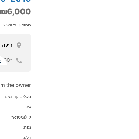
₪6,000
פורסם 9 יולי 2026
חיפה
*30
ל
rom the owner
בעלים קודמים:
גיל:
קילומטראז:
נפח:
דלק: