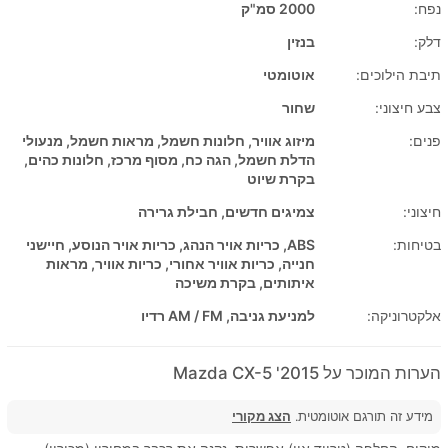
נפח:
2000 סמ"ק
דלק:
בנזין
תיבת הילוכים:
אוטומטי
צבע חיצוני:
שחור
פנים:
מיזוג אוויר, חלונות חשמל, מראות חשמל, מנעולי
הדלת חשמל, הגה כח, מסוף מרכז, חלונות כהים,
בקרת שיוט
חיצוני:
צמיגים חדשים, חבילת גרירה
בטיחות:
ABS, כריות אויר הנהג, כריות אויר הנוסע, חיישני
חנייה, כריות אוויר אחורי, כריות אוויר, מראות
איתותים, בקרת משיכה
אלקטרוניקה:
למניעת גניבה, AM / FM רדיו
הערות המוכר על 2015' Mazda CX-5
מידע זה תורגם אוטומטית.
הצג מקורי