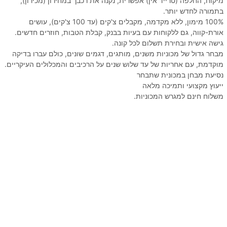
מיקוח, החלפה (טרייד אין) אפשרית, נקנה את רכבך במחירון (מכירון),
בתמורה לחדש יותר.
100% מימון, ללא מקדמה, מקבלים צ'קים (עד 100 צ'קים), עושים
אורת-קווה, גם ללקוחות עם בעיות בבנק, קבלת הטבות, חוזרים חדשים.
גישה אישית ובחירת תשלום לכל קונה.
מבחר גדול של מכוניות משנים, מותגים, דגמים שונים, כולם עברו בדיקה
מוקדמת, עם אחריות של עד שלוש שנים על הרכיבים והמכלולים העיקריים.
נסיעת מבחן במכונית שתבחר
ייעוץ מקצועי ותמיכה מלאה
משלוח חינם למגרש המכוניות.