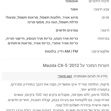
תיבת הילוכים:
אוטומטי
צבע חיצוני:
אפור
פנים:
מיזוג אוויר, חלונות חשמל, מראות חשמל, מנעולי
הדלת חשמל, הגה כח, מסוף מרכז
חיצוני:
צמיגים חדשים
בטיחות:
כריות אויר הנהג, כריות אויר הנוסע, חיישני חנייה,
כריות אוויר אחורי, כריות אוויר, מראות איתותים
אלקטרוניקה:
AM / FM רדיו, בלוטות
הערות המוכר על 2012' Mazda CX-5
מידע זה תורגם אוטומטית.
הצג מקורי
מיקוח, החלפה (טרייד אין) אפשרית, נקנה את רכבך במחירון (מכירון),
בתמורה לחדש יותר.
100% מימון, ללא מקדמה, מקבלים צ'קים (עד 100 צ'קים), עושים
אורת-קווה, גם ללקוחות עם בעיות בבנק, קבלת הטבות, חוזרים חדשים.
גישה אישית ובחירת תשלום לכל קונה.
מבחר גדול של מכוניות משנים, מותגים, דגמים שונים, כולם עברו בדיקה