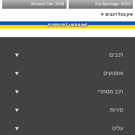
2018' Renault Clio
2020' Kia Sportage
עיון בכל רכבים
SUPPORT UKRAINE
רכבים
רכבים משומשים
אופנועים
רכב למכירה
אופנועים משומשים
רכב מסחרי
אופנוע למכירה
רכב מסחרי משומש
סירות
רכב מסחרי למכירה
סירות משומשות
עלינו