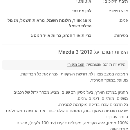
תיבת הילוכים:
אוטומטי
צבע חיצוני:
לבן מתכתי
פנים:
מיזוג אוויר, חלונות חשמל, מראות חשמל, מנעולי
הדלת חשמל
בטיחות:
כריות אויר הנהג, כריות אויר הנוסע
הערות המוכר על 2019' Mazda 3
מידע זה תורגם אוטומטית.
הצג מקורי
המכונה במצב מצוין לא דורשת השקעות, עברה את כל הבדיקות.
מטופל במוסך המרכזי.
החניון במרכז הארץ, בעל ניסיון רב שנים, מציע מבחר גדול של רכבים
משנים, מותגים, דגמים שונים.
כל הרכבים עברו בדיקה מוקדמת למכירה.
יש לנו תוכניות מימון רבות, המומחים שלנו יבחרו את ההצעה המשתלמת
ביותר עבורך:
100% מימון, ללא מקדמה, מקבלים צ'קים (עד 100 צ'קים), עושים
אורת-קווה.