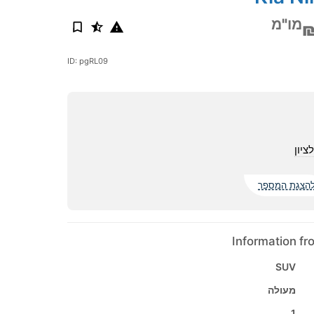
מו"מ
ID: pgRL09
ציון
הצגת המספר
Information f
SUV
מעולה
1