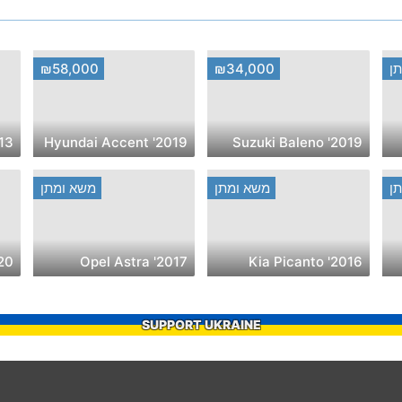
ן
₪34,000
₪58,000
a Superb
2019' Hyundai Accent
2019' Suzuki Baleno
ן
משא ומתן
משא ומתן
2017' Opel Astra
2016' Kia Picanto
SUPPORT UKRAINE