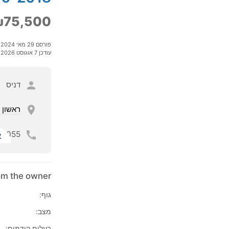
₪75,500
פורסם 29 מאי 2024
עודכן 7 אוגוסט 2026
דניס
ראשון ל
055
ל
rom the owner
גוף:
מצב:
בעלים קודמים: