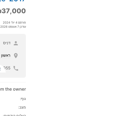
37,000
פורסם 4 יולי 2024
עודכן 7 אוגוסט 2026
דניס
ראשון ל
055
ל
rom the owner
גוף:
מצב:
בעלים קודמים: