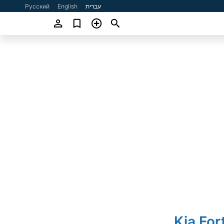
עברית
English
Русский