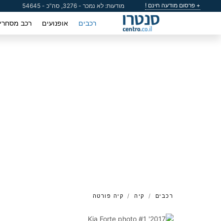
+ פרסום מודעה חינם !
מודעות: לא נמכר - 3276, סה"כ - 54645
רכבים
אופנועים
רכב מסחרי
רכבים
קיה
קיה פורטה