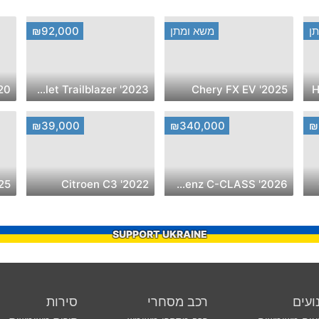
ן
משא ומתן
₪92,000
2023' Chevrolet Trailblazer
2025' Chery FX EV
₪39,000
₪340,000
₪
2022' Citroen C3
2026' Mercedes-Benz C-CLASS
SUPPORT UKRAINE
ועים
רכב מסחרי
סירות