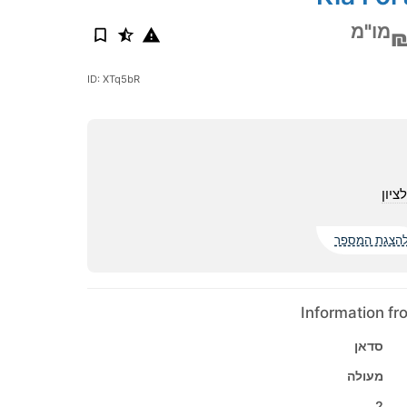
מו"מ
₪
ID: XTq5bR
ציון
הצגת המספר
Information f
סדאן
מעולה
2