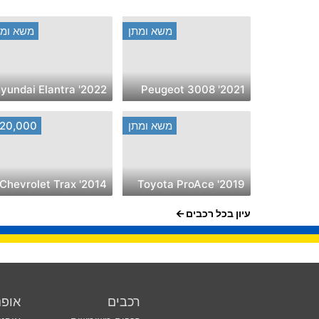
משא ומתן
משא ומת
2022' Hyundai Elantra
2021' Peugeot 3008
משא ומתן
20,000
2014' Chevrolet Trax
2019' Toyota ProAce
עיון בכל רכבים
רכבים
אופנ