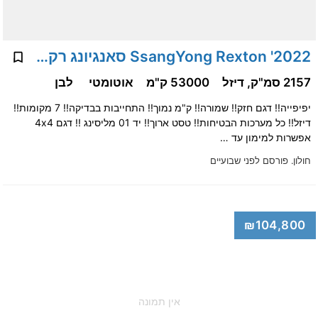
2022' SsangYong Rexton סאנגיונג רקסטון
2157 סמ"ק, דיזל
53000 ק"מ
אוטומטי
לבן
יפיפייה!! דגם חזק!! שמורה!! ק"מ נמוך!! התחייבות בבדיקה!! 7 מקומות!!
דיזל!! כל מערכות הבטיחות!! טסט ארוך!! יד 01 מליסינג !! דגם 4x4
אפשרות למימון עד …
חולון.
פורסם לפני שבועיים
₪104,800
אין תמונה