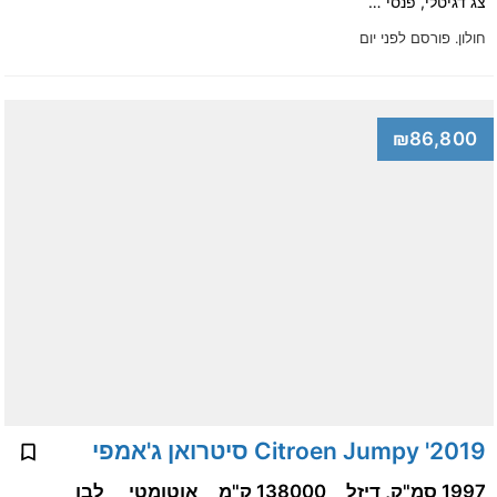
צג דגיטלי, פנסי …
חולון.
פורסם לפני יום
₪86,800
2019' Citroen Jumpy סיטרואן ג'אמפי
1997 סמ"ק, דיזל
138000 ק"מ
אוטומטי
לבן