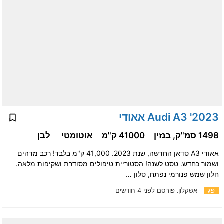
2023' Audi A3 אאודי
1498 סמ"ק, בנזין
41000 ק"מ
אוטומטי
לבן
אאודי A3 סדאן החדשה, שנת 2023. 41,000 ק"מ בלבד! רכב מדהים
ושמור כחדש. טסט לשנה! הסטוריית טיפולים מסודרת ושקיפות מלאה.
חלון שמש פנורמי נפתח, סלון …
פג
אשקלון.
פורסם לפני 4 חודשים