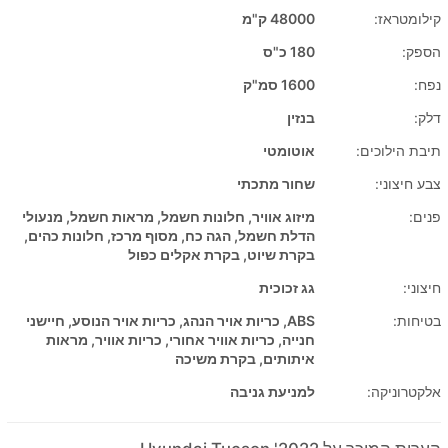
קילומטראז:
48000 ק"מ
הספק:
180 כ"ס
נפח:
1600 סמ"ק
דלק:
בנזין
תיבת הילוכים:
אוטומטי
צבע חיצוני:
שחור מתכתי
פנים:
מיזוג אוויר, חלונות חשמל, מראות חשמל, מנעולי
הדלת חשמל, הגה כח, מסוף מרכז, חלונות כהים,
בקרת שיוט, בקרת אקלים כפול
חיצוני:
גג זכוכית
בטיחות:
ABS, כריות אויר הנהג, כריות אויר הנוסע, חיישני
חנייה, כריות אוויר אחורי, כריות אוויר, מראות
איתותים, בקרת משיכה
אלקטרוניקה:
למניעת גניבה