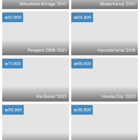
2017' Mitsubishi Attrage
2021' Skoda Karoq
₪67,900
₪64,900
2021' Peugeot 2008
2018' Hyundai Ioniq
₪71,900
₪69,900
2021' Kia Stonic
2023' Honda City
₪59,900
₪39,900