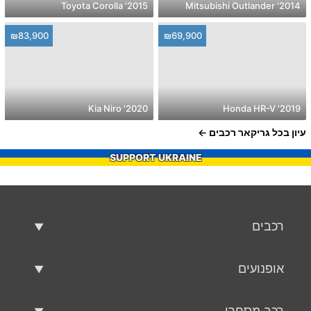
2015' Toyota Corolla
2014' Mitsubishi Outlander
₪83,900
₪69,900
2020' Kia Niro
2019' Honda HR-V
עיון בכל גריקאר רכבים
SUPPORT UKRAINE
רכבים
רכבים משומשים
אופנועים
רכב למכירה
אופנועים משומשים
רכב מסחרי