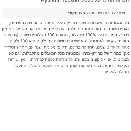
הערות המוכר על 2022' Hyundai Tucson
מידע זה תורגם אוטומטית.
הצג מקורי
כל המכוניות הראשונות והעבירו בדיקה לפני המכירה. הבחירה בפרחים,
דגמים ושנים. הנחות ומתנות גדולות בעת קניית מכונית. אנו מספקים מימון
לרכישת מכונית עד 100% מהעלות, תמורת 100 תשלומים שווים (גם עבור
חזרות שהגיעו לאחרונה). האפשרות לתשלום עם צ'קים היא 100 צ'קים.
אחריות עד 3 שנים, תחזוקה בחינם. חילופי מכונית ישנה עבור חדש (טרייד
אין) במחיר של מחירון-מירון (מכוניות מכל המעגלים מתקבלות, וגם לא
מצב טוב, אנו גם קונים מכוניות). כל מתנות לקונה לבחירה, ייעוץ ושירות
מקצועי ברוסית. נשמח לראות אותך ברשימת הלקוחות שלנו. התקשר
תחילה לטלפון