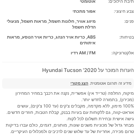
תיבת הילוכים:
אוטומטי
צבע חיצוני:
אפור מתכתי
פנים:
מיזוג אוויר, חלונות חשמל, מראות חשמל, מנעולי
הדלת חשמל
בטיחות:
ABS, כריות אויר הנהג, כריות אויר הנוסע, מראות
איתותים
אלקטרוניקה:
AM / FM רדיו
הערות המוכר על 2020' Hyundai Tucson
מידע זה תורגם אוטומטית.
הצג מקורי
מיקוח, החלפה (טרייד אין) אפשרית, נקנה את רכבך במחיר המחירון
(מכירון), בתמורה לחדש יותר.
100% מימון, ללא מקדמה, מקבלים צ'קים (עד 100 צ'קים), עושים
אוראט-קווה, גם ללקוחות עם בעיות בבנק, קבלת הטבות, חוזרים חדשים.
גישה אישית ובחירת תשלום לכל לקוח.
מבחר גדול של מכוניות משנים שונות, מותגים, דגמים, כולם עברו בדיקות
טרום מכירה, אחריות של עד שלוש שנים לרכיבים ולמכלולים העיקריים.