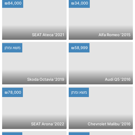
₪84,000
₪34,000
2021' SEAT Ateca
2015' Alfa Romeo
₪58,999
משא ומתן
2019' Skoda Octavia
2016' Audi Q5
משא ומתן
₪78,000
2022' SEAT Arona
2016' Chevrolet Malibu