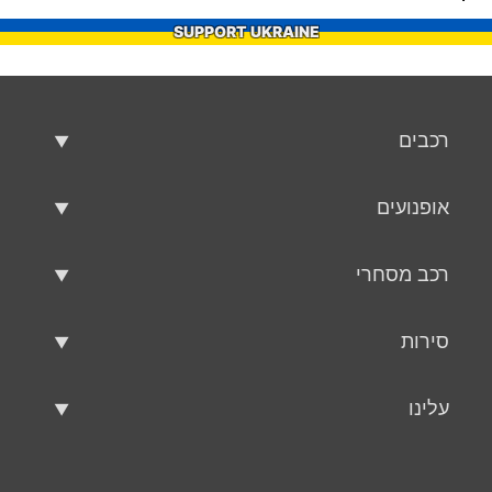
SUPPORT UKRAINE
רכבים
רכבים משומשים
אופנועים
רכב למכירה
אופנועים משומשים
רכב מסחרי
אופנוע למכירה
רכב מסחרי משומש
סירות
רכב מסחרי למכירה
סירות משומשות
עלינו
כלי שיט למכירה
עלינו